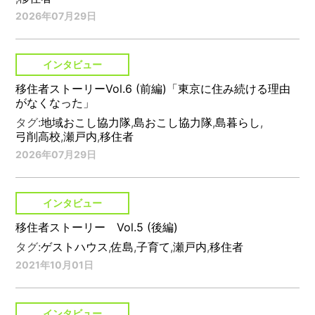
2026年07月29日
インタビュー
移住者ストーリーVol.6 (前編)「東京に住み続ける理由
がなくなった」
タグ:
地域おこし協力隊
,
島おこし協力隊
,
島暮らし
,
弓削高校
,
瀬戸内
,
移住者
2026年07月29日
インタビュー
移住者ストーリー Vol.5 (後編)
タグ:
ゲストハウス
,
佐島
,
子育て
,
瀬戸内
,
移住者
2021年10月01日
インタビュー