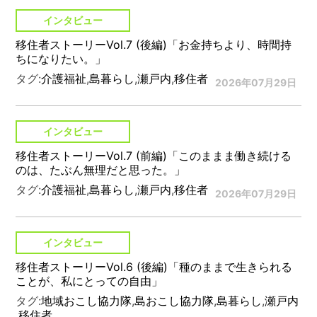
インタビュー
移住者ストーリーVol.7 (後編)「お金持ちより、時間持
ちになりたい。」
タグ:
介護福祉
,
島暮らし
,
瀬戸内
,
移住者
2026年07月29日
インタビュー
移住者ストーリーVol.7 (前編)「このままま働き続ける
のは、たぶん無理だと思った。」
タグ:
介護福祉
,
島暮らし
,
瀬戸内
,
移住者
2026年07月29日
インタビュー
移住者ストーリーVol.6 (後編)「種のままで生きられる
ことが、私にとっての自由」
タグ:
地域おこし協力隊
,
島おこし協力隊
,
島暮らし
,
瀬戸内
,
移住者