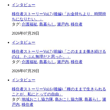
インタビュー
移住者ストーリーVol.7 (後編)「お金持ちより、時間持
ちになりたい。」
タグ:
介護福祉
,
島暮らし
,
瀬戸内
,
移住者
2026年07月29日
インタビュー
移住者ストーリーVol.7 (前編)「このままま働き続ける
のは、たぶん無理だと思った。」
タグ:
介護福祉
,
島暮らし
,
瀬戸内
,
移住者
2026年07月29日
インタビュー
移住者ストーリーVol.6 (後編)「種のままで生きられる
ことが、私にとっての自由」
タグ:
地域おこし協力隊
,
島おこし協力隊
,
島暮らし
,
瀬
戸内
,
移住者