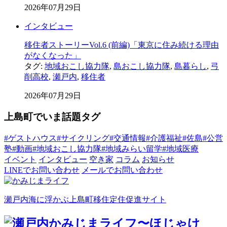
2026年07月29日
インタビュー
移住者ストーリーVol.6 (前編)「東京に住み続ける理由
がなくなった」
タグ:
地域おこし協力隊
,
島おこし協力隊
,
島暮らし
,
弓
削高校
,
瀬戸内
,
移住者
2026年07月29日
上島町でいま話題タグ
#ゲストハウス
#サイクリング
#交通情報
#介護福祉
#佐島
#公営
塾
#動画
#地域おこし協力隊
#地域みらい留学
#地域医療
イベント
インタビュー
空き家
コラム
お知らせ
LINEでお問い合わせ
メールでお問い合わせ
瀬戸内海に浮かぶ上島町移住定住促進サイト