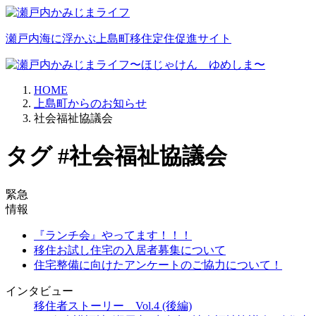
瀬戸内海に浮かぶ上島町移住定住促進サイト
HOME
上島町からのお知らせ
社会福祉協議会
タグ #社会福祉協議会
緊急
情報
『ランチ会』やってます！！！
移住お試し住宅の入居者募集について
住宅整備に向けたアンケートのご協力について！
インタビュー
移住者ストーリー Vol.4 (後編)