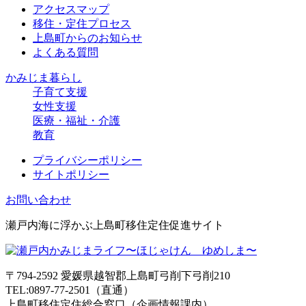
アクセスマップ
移住・定住プロセス
上島町からのお知らせ
よくある質問
かみじま暮らし
子育て支援
女性支援
医療・福祉・介護
教育
プライバシーポリシー
サイトポリシー
お問い合わせ
瀬戸内海に浮かぶ上島町移住定住促進サイト
〒794-2592 愛媛県越智郡上島町弓削下弓削210
TEL:0897-77-2501（直通）
上島町移住定住総合窓口（企画情報課内）