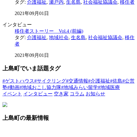
タグ:
介護福祉
,
瀬戸内
,
生名島
,
社会福祉協議会
,
移住者
2021年09月01日
インタビュー
移住者ストーリー Vol.4 (前編)
タグ:
介護福祉
,
地域社会
,
生名島
,
社会福祉協議会
,
移住
者
2021年09月01日
上島町でいま話題タグ
#ゲストハウス
#サイクリング
#交通情報
#介護福祉
#佐島
#公営
塾
#動画
#地域おこし協力隊
#地域みらい留学
#地域医療
イベント
インタビュー
空き家
コラム
お知らせ
上島町の最新情報