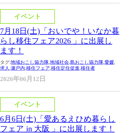
イベント
7月18日(土)「おいでや！いなか暮
らし移住フェア2026 」に出展し
ます！
タグ:
地域おこし協力隊
,
地域社会
,
島おこし協力隊
,
愛媛
,
求人
,
瀬戸内
,
移住フェア
,
移住定住促進
,
移住者
2026年06月12日
イベント
6月6日(土)「愛あるえひめ暮らし
フェア in 大阪 」に出展します！