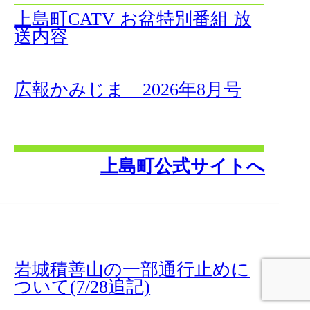
上島町CATV お盆特別番組 放
送内容
広報かみじま 2026年8月号
上島町公式サイトへ
岩城積善山の一部通行止めに
ついて(7/28追記)