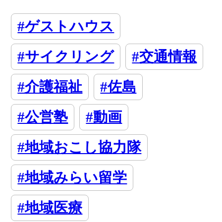
#ゲストハウス
#サイクリング
#交通情報
#介護福祉
#佐島
#公営塾
#動画
#地域おこし協力隊
#地域みらい留学
#地域医療