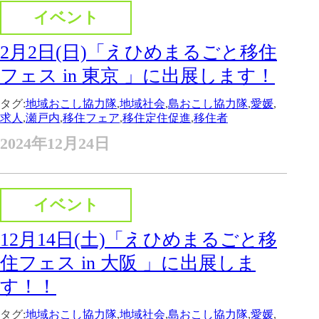
イベント
2月2日(日)「えひめまるごと移住
フェス in 東京 」に出展します！
タグ:
地域おこし協力隊
,
地域社会
,
島おこし協力隊
,
愛媛
,
求人
,
瀬戸内
,
移住フェア
,
移住定住促進
,
移住者
2024年12月24日
イベント
12月14日(土)「えひめまるごと移
住フェス in 大阪 」に出展しま
す！！
タグ:
地域おこし協力隊
,
地域社会
,
島おこし協力隊
,
愛媛
,