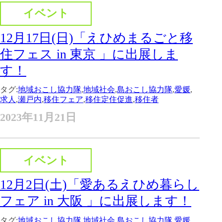
イベント
12月17日(日)「えひめまるごと移
住フェス in 東京 」に出展しま
す！
タグ:
地域おこし協力隊
,
地域社会
,
島おこし協力隊
,
愛媛
,
求人
,
瀬戸内
,
移住フェア
,
移住定住促進
,
移住者
2023年11月21日
イベント
12月2日(土)「愛あるえひめ暮らし
フェア in 大阪 」に出展します！
タグ:
地域おこし協力隊
,
地域社会
,
島おこし協力隊
,
愛媛
,