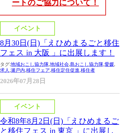
ートのご協力について！
イベント
8月30日(日)「えひめまるごと移住
フェス in 大阪 」に出展します！
タグ:
地域おこし協力隊
,
地域社会
,
島おこし協力隊
,
愛媛
,
求人
,
瀬戸内
,
移住フェア
,
移住定住促進
,
移住者
2026年07月28日
イベント
令和8年8月2日(日)「えひめまるご
と移住フェス in 東京 」に出展し