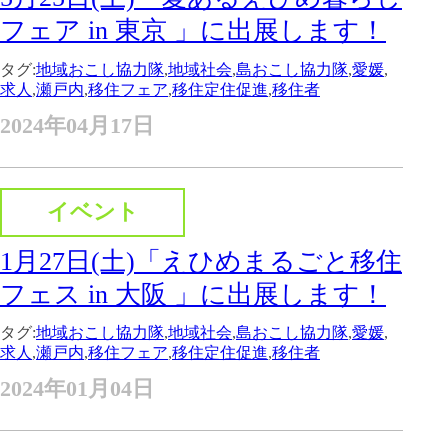
フェア in 東京 」に出展します！
タグ:
地域おこし協力隊
,
地域社会
,
島おこし協力隊
,
愛媛
,
求人
,
瀬戸内
,
移住フェア
,
移住定住促進
,
移住者
2024年04月17日
イベント
1月27日(土)「えひめまるごと移住
フェス in 大阪 」に出展します！
タグ:
地域おこし協力隊
,
地域社会
,
島おこし協力隊
,
愛媛
,
求人
,
瀬戸内
,
移住フェア
,
移住定住促進
,
移住者
2024年01月04日