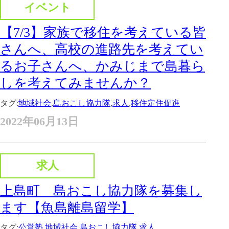
イベント
【7/3】家族で移住を考えている皆
さんへ、高校の進路先を考えてい
るお子さんへ、かみじまで島暮ら
しを考えてみませんか？
タグ:
地域社会
,
島おこし協力隊
,
求人
,
移住定住促進
2022年06月13日
求人
上島町 島おこし協力隊を募集し
ます【魚島離島留学】
タグ:
公営塾
,
地域社会
,
島おこし協力隊
,
求人