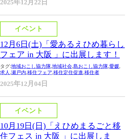
2025年12月22日
イベント
12月6日(土)「愛あるえひめ暮らし
フェア in 大阪 」に出展します！
タグ:
地域おこし協力隊
,
地域社会
,
島おこし協力隊
,
愛媛
,
求人
,
瀬戸内
,
移住フェア
,
移住定住促進
,
移住者
2025年12月04日
イベント
10月19日(日)「えひめまるごと移
住フェス in 大阪 」に出展しま