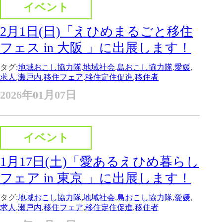
イベント
2月1日(日)「えひめまるごと移住
フェス in 大阪 」に出展します！
タグ:
地域おこし協力隊
,
地域社会
,
島おこし協力隊
,
愛媛
,
求人
,
瀬戸内
,
移住フェア
,
移住定住促進
,
移住者
2026年01月07日
イベント
1月17日(土)「愛あるえひめ暮らし
フェア in 東京 」に出展します！
タグ:
地域おこし協力隊
,
地域社会
,
島おこし協力隊
,
愛媛
,
求人
,
瀬戸内
,
移住フェア
,
移住定住促進
,
移住者