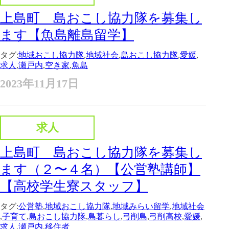
上島町 島おこし協力隊を募集し
ます【魚島離島留学】
タグ:
地域おこし協力隊
,
地域社会
,
島おこし協力隊
,
愛媛
,
求人
,
瀬戸内
,
空き家
,
魚島
2023年11月17日
求人
上島町 島おこし協力隊を募集し
ます（２〜４名）【公営塾講師】
【高校学生寮スタッフ】
タグ:
公営塾
,
地域おこし協力隊
,
地域みらい留学
,
地域社会
,
子育て
,
島おこし協力隊
,
島暮らし
,
弓削島
,
弓削高校
,
愛媛
,
求人
,
瀬戸内
,
移住者