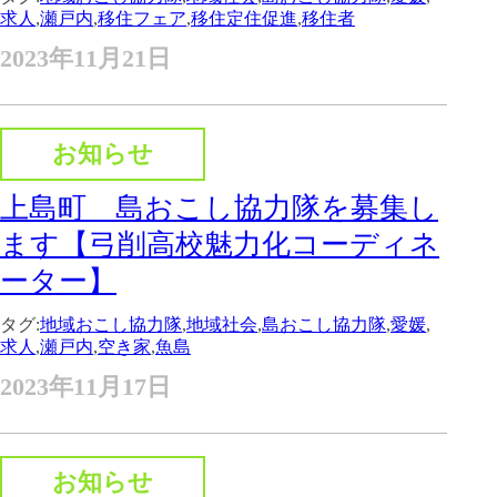
求人
,
瀬戸内
,
移住フェア
,
移住定住促進
,
移住者
2023年11月21日
お知らせ
上島町 島おこし協力隊を募集し
ます【弓削高校魅力化コーディネ
ーター】
タグ:
地域おこし協力隊
,
地域社会
,
島おこし協力隊
,
愛媛
,
求人
,
瀬戸内
,
空き家
,
魚島
2023年11月17日
お知らせ