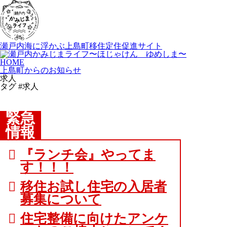
瀬戸内海に浮かぶ上島町移住定住促進サイト
HOME
上島町からのお知らせ
求人
タグ #求人
緊急
情報
『ランチ会』やってま
す！！！
移住お試し住宅の入居者
募集について
住宅整備に向けたアンケ