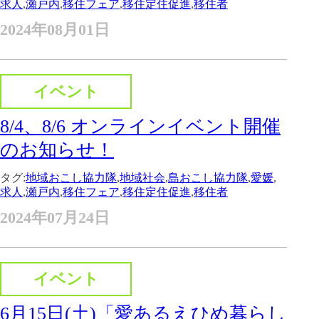
求人
,
瀬戸内
,
移住フェア
,
移住定住促進
,
移住者
2024年08月01日
イベント
8/4、8/6 オンラインイベント開催
のお知らせ！
タグ:
地域おこし協力隊
,
地域社会
,
島おこし協力隊
,
愛媛
,
求人
,
瀬戸内
,
移住フェア
,
移住定住促進
,
移住者
2024年07月24日
イベント
6月15日(土)「愛あるえひめ暮らし