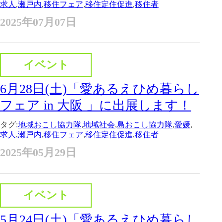
求人
,
瀬戸内
,
移住フェア
,
移住定住促進
,
移住者
2025年07月07日
イベント
6月28日(土)「愛あるえひめ暮らし
フェア in 大阪 」に出展します！
タグ:
地域おこし協力隊
,
地域社会
,
島おこし協力隊
,
愛媛
,
求人
,
瀬戸内
,
移住フェア
,
移住定住促進
,
移住者
2025年05月29日
イベント
5月24日(土)「愛あるえひめ暮らし