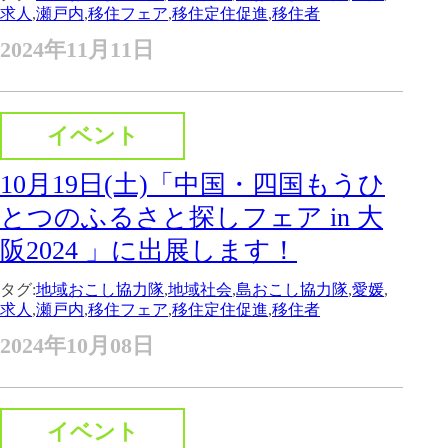
求人
,
瀬戸内
,
移住フェア
,
移住定住促進
,
移住者
2024年11月11日
イベント
10月19日(土)「中国・四国もうひ
とつのふるさと探しフェア in 大
阪2024 」に出展します！
タグ:
地域おこし協力隊
,
地域社会
,
島おこし協力隊
,
愛媛
,
求人
,
瀬戸内
,
移住フェア
,
移住定住促進
,
移住者
2024年10月08日
イベント