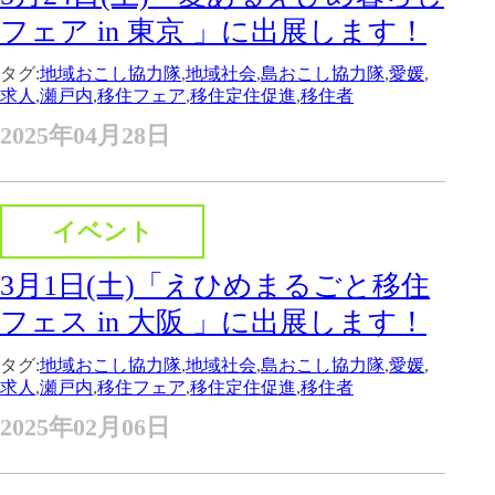
フェア in 東京 」に出展します！
タグ:
地域おこし協力隊
,
地域社会
,
島おこし協力隊
,
愛媛
,
求人
,
瀬戸内
,
移住フェア
,
移住定住促進
,
移住者
2025年04月28日
イベント
3月1日(土)「えひめまるごと移住
フェス in 大阪 」に出展します！
タグ:
地域おこし協力隊
,
地域社会
,
島おこし協力隊
,
愛媛
,
求人
,
瀬戸内
,
移住フェア
,
移住定住促進
,
移住者
2025年02月06日