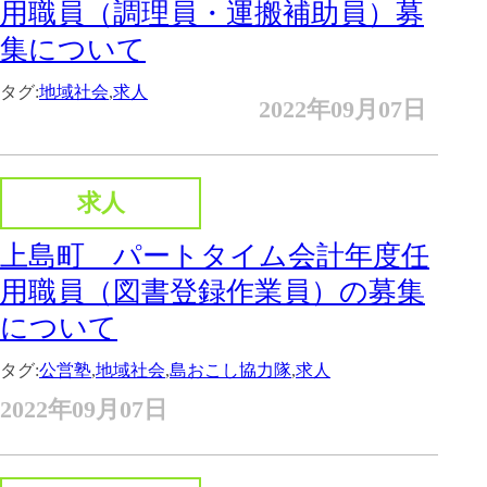
用職員（調理員・運搬補助員）募
集について
タグ:
地域社会
,
求人
2022年09月07日
求人
上島町 パートタイム会計年度任
用職員（図書登録作業員）の募集
について
タグ:
公営塾
,
地域社会
,
島おこし協力隊
,
求人
2022年09月07日