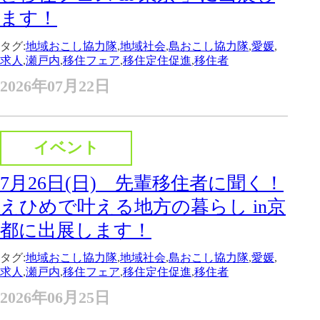
ます！
タグ:
地域おこし協力隊
,
地域社会
,
島おこし協力隊
,
愛媛
,
求人
,
瀬戸内
,
移住フェア
,
移住定住促進
,
移住者
2026年07月22日
イベント
7月26日(日) 先輩移住者に聞く！
えひめで叶える地方の暮らし in京
都に出展します！
タグ:
地域おこし協力隊
,
地域社会
,
島おこし協力隊
,
愛媛
,
求人
,
瀬戸内
,
移住フェア
,
移住定住促進
,
移住者
2026年06月25日