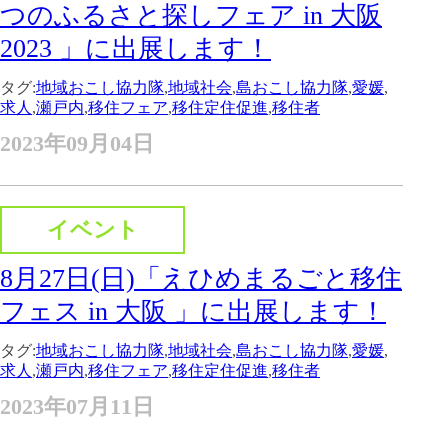
つのふるさと探しフェア in 大阪
2023 」に出展します！
タグ:
地域おこし協力隊
,
地域社会
,
島おこし協力隊
,
愛媛
,
求人
,
瀬戸内
,
移住フェア
,
移住定住促進
,
移住者
2023年09月04日
イベント
8月27日(日)「えひめまるごと移住
フェス in 大阪 」に出展します！
タグ:
地域おこし協力隊
,
地域社会
,
島おこし協力隊
,
愛媛
,
求人
,
瀬戸内
,
移住フェア
,
移住定住促進
,
移住者
2023年07月11日