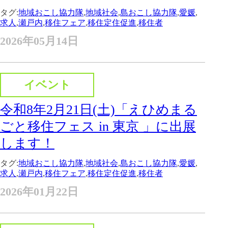
タグ:
地域おこし協力隊
,
地域社会
,
島おこし協力隊
,
愛媛
,
求人
,
瀬戸内
,
移住フェア
,
移住定住促進
,
移住者
2026年05月14日
イベント
令和8年2月21日(土)「えひめまる
ごと移住フェス in 東京 」に出展
します！
タグ:
地域おこし協力隊
,
地域社会
,
島おこし協力隊
,
愛媛
,
求人
,
瀬戸内
,
移住フェア
,
移住定住促進
,
移住者
2026年01月22日