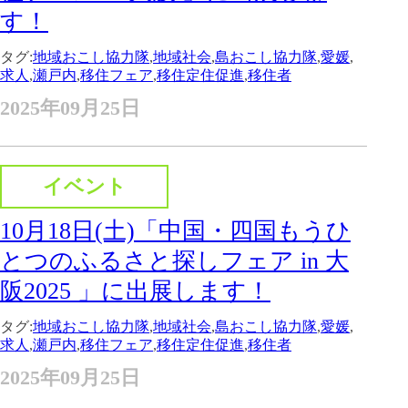
す！
タグ:
地域おこし協力隊
,
地域社会
,
島おこし協力隊
,
愛媛
,
求人
,
瀬戸内
,
移住フェア
,
移住定住促進
,
移住者
2025年09月25日
イベント
10月18日(土)「中国・四国もうひ
とつのふるさと探しフェア in 大
阪2025 」に出展します！
タグ:
地域おこし協力隊
,
地域社会
,
島おこし協力隊
,
愛媛
,
求人
,
瀬戸内
,
移住フェア
,
移住定住促進
,
移住者
2025年09月25日