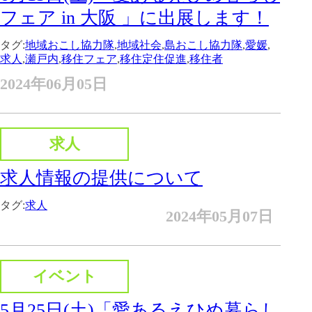
フェア in 大阪 」に出展します！
タグ:
地域おこし協力隊
,
地域社会
,
島おこし協力隊
,
愛媛
,
求人
,
瀬戸内
,
移住フェア
,
移住定住促進
,
移住者
2024年06月05日
求人
求人情報の提供について
タグ:
求人
2024年05月07日
イベント
5月25日(土)「愛あるえひめ暮らし