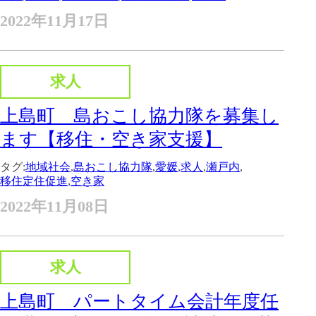
2022年11月17日
求人
上島町 島おこし協力隊を募集し
ます【移住・空き家支援】
タグ:
地域社会
,
島おこし協力隊
,
愛媛
,
求人
,
瀬戸内
,
移住定住促進
,
空き家
2022年11月08日
求人
上島町 パートタイム会計年度任