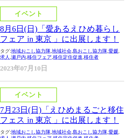
イベント
8月6日(日)「愛あるえひめ暮らし
フェア in 東京 」に出展します！
タグ:
地域おこし協力隊
,
地域社会
,
島おこし協力隊
,
愛媛
,
求人
,
瀬戸内
,
移住フェア
,
移住定住促進
,
移住者
2023年07月10日
イベント
7月23日(日)「えひめまるごと移住
フェス in 東京 」に出展します！
タグ:
地域おこし協力隊
,
地域社会
,
島おこし協力隊
,
愛媛
,