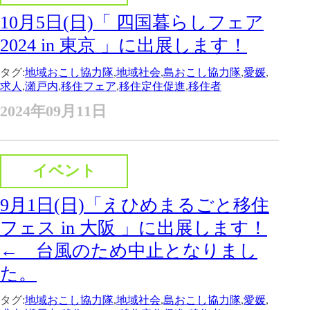
10月5日(日)「 四国暮らしフェア
2024 in 東京 」に出展します！
タグ:
地域おこし協力隊
,
地域社会
,
島おこし協力隊
,
愛媛
,
求人
,
瀬戸内
,
移住フェア
,
移住定住促進
,
移住者
2024年09月11日
イベント
9月1日(日)「えひめまるごと移住
フェス in 大阪 」に出展します！
← 台風のため中止となりまし
た。
タグ:
地域おこし協力隊
,
地域社会
,
島おこし協力隊
,
愛媛
,