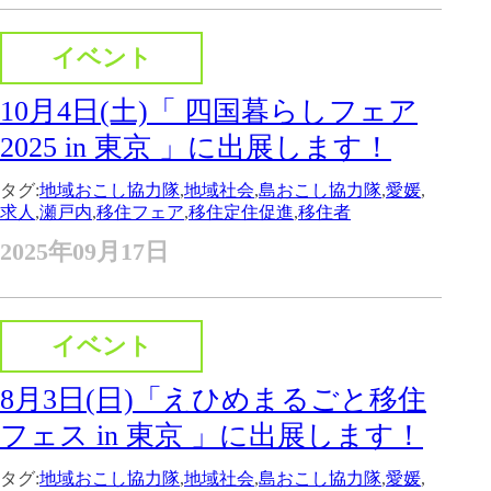
イベント
10月4日(土)「 四国暮らしフェア
2025 in 東京 」に出展します！
タグ:
地域おこし協力隊
,
地域社会
,
島おこし協力隊
,
愛媛
,
求人
,
瀬戸内
,
移住フェア
,
移住定住促進
,
移住者
2025年09月17日
イベント
8月3日(日)「えひめまるごと移住
フェス in 東京 」に出展します！
タグ:
地域おこし協力隊
,
地域社会
,
島おこし協力隊
,
愛媛
,