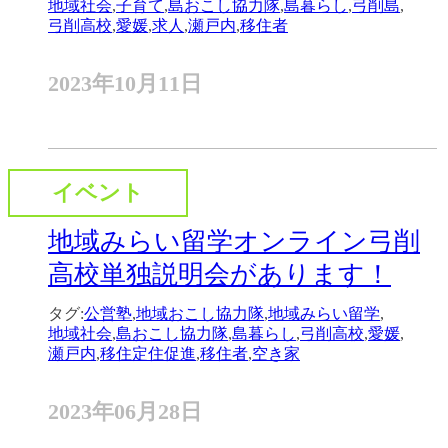
地域社会
,
子育て
,
島おこし協力隊
,
島暮らし
,
弓削島
,
弓削高校
,
愛媛
,
求人
,
瀬戸内
,
移住者
2023年10月11日
イベント
地域みらい留学オンライン弓削
高校単独説明会があります！
タグ:
公営塾
,
地域おこし協力隊
,
地域みらい留学
,
地域社会
,
島おこし協力隊
,
島暮らし
,
弓削高校
,
愛媛
,
瀬戸内
,
移住定住促進
,
移住者
,
空き家
2023年06月28日