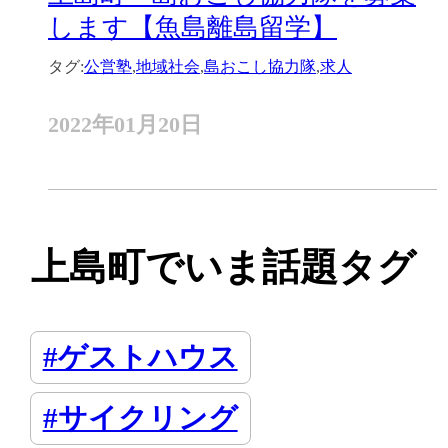
します【魚島離島留学】
タグ:
公営塾
,
地域社会
,
島おこし協力隊
,
求人
2022年01月20日
上島町でいま話題タグ
#ゲストハウス
#サイクリング