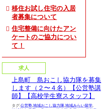
移住お試し住宅の入居
者募集について
住宅整備に向けたアン
ケートのご協力につい
て！
求人
上島町 島おこし協力隊を募集
します（２〜４名）【公営塾講
師】【高校学生寮スタッフ】
タグ:
公営塾
,
地域おこし協力隊
,
地域みらい留学
,