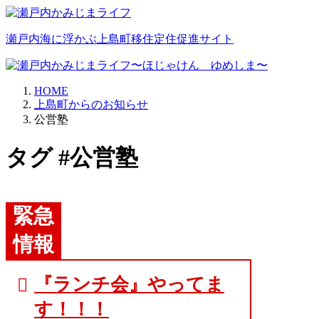
瀬戸内海に浮かぶ上島町移住定住促進サイト
HOME
上島町からのお知らせ
公営塾
タグ #公営塾
緊急
情報
『ランチ会』やってま
す！！！