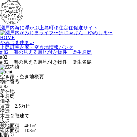
瀬戸内海に浮かぶ上島町移住定住促進サイト
HOME
かみじま住まい
上島町空き家・空き地情報バンク
# 82 海の見える農地付き物件 ＠生名島
#82
# 82 海の見える農地付き物件 ＠生名島
空き家・空き地概要
物件番号
# 82
所在地
生名島
価格
賃貸 2.5万円
構造
木造２階建て
広さ
敷地面積 461㎡
延床面積 103㎡
間取り