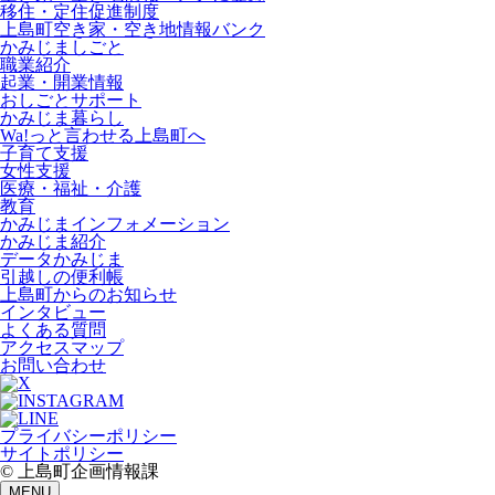
移住・定住促進制度
上島町空き家・空き地情報バンク
かみじましごと
職業紹介
起業・開業情報
おしごとサポート
かみじま暮らし
Wa!っと言わせる上島町へ
子育て支援
女性支援
医療・福祉・介護
教育
かみじまインフォメーション
かみじま紹介
データかみじま
引越しの便利帳
上島町からのお知らせ
インタビュー
よくある質問
アクセスマップ
お問い合わせ
プライバシーポリシー
サイトポリシー
© 上島町企画情報課
MENU