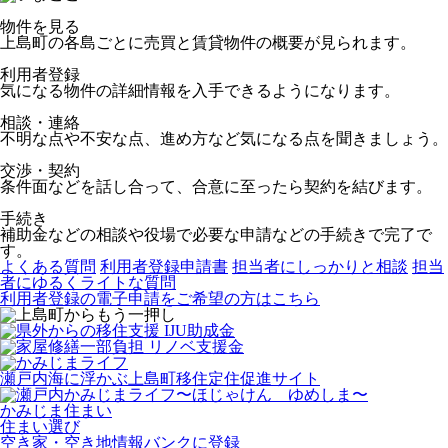
物件を見る
上島町の各島ごとに売買と賃貸物件の概要が見られます。
利用者登録
気になる物件の詳細情報を入手できるようになります。
相談・連絡
不明な点や不安な点、進め方など気になる点を聞きましょう。
交渉・契約
条件面などを話し合って、合意に至ったら契約を結びます。
手続き
補助金などの相談や役場で必要な申請などの手続きで完了で
す。
よくある質問
利用者登録申請書
担当者にしっかりと相談
担当
者にゆるくライトな質問
利用者登録の電子申請をご希望の方はこちら
瀬戸内海に浮かぶ上島町移住定住促進サイト
かみじま住まい
住まい選び
空き家・空き地情報バンクに登録