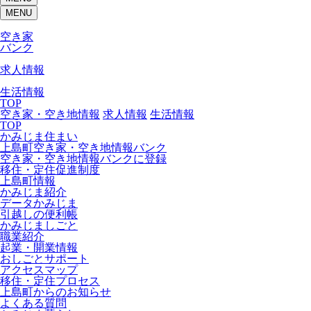
MENU
空き家
バンク
求人情報
生活情報
TOP
空き家・空き地情報
求人情報
生活情報
TOP
かみじま住まい
上島町空き家・空き地情報バンク
空き家・空き地情報バンクに登録
移住・定住促進制度
上島町情報
かみじま紹介
データかみじま
引越しの便利帳
かみじましごと
職業紹介
起業・開業情報
おしごとサポート
アクセスマップ
移住・定住プロセス
上島町からのお知らせ
よくある質問