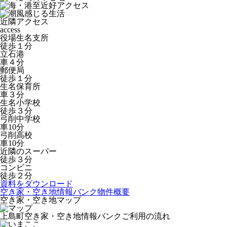
近隣アクセス
access
役場生名支所
徒歩１分
立石港
車４分
郵便局
徒歩１分
生名保育所
車３分
生名小学校
徒歩３分
弓削中学校
車10分
弓削高校
車10分
近隣のスーパー
徒歩３分
コンビニ
徒歩２分
資料をダウンロード
空き家・空き地情報バンク物件概要
空き家・空き地マップ
上島町空き家・空き地情報バンクご利用の流れ