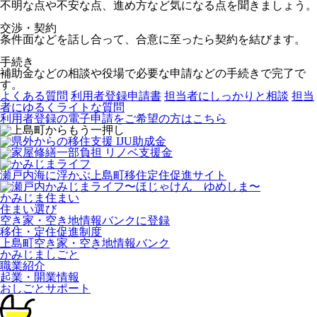
不明な点や不安な点、進め方など気になる点を聞きましょう。
交渉・契約
条件面などを話し合って、合意に至ったら契約を結びます。
手続き
補助金などの相談や役場で必要な申請などの手続きで完了で
す。
よくある質問
利用者登録申請書
担当者にしっかりと相談
担当
者にゆるくライトな質問
利用者登録の電子申請をご希望の方はこちら
瀬戸内海に浮かぶ上島町移住定住促進サイト
かみじま住まい
住まい選び
空き家・空き地情報バンクに登録
移住・定住促進制度
上島町空き家・空き地情報バンク
かみじましごと
職業紹介
起業・開業情報
おしごとサポート