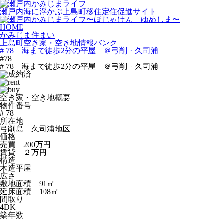
瀬戸内海に浮かぶ上島町移住定住促進サイト
HOME
かみじま住まい
上島町空き家・空き地情報バンク
# 78 海まで徒歩2分の平屋 ＠弓削・久司浦
#78
# 78 海まで徒歩2分の平屋 ＠弓削・久司浦
空き家・空き地概要
物件番号
# 78
所在地
弓削島 久司浦地区
価格
売買 200万円
賃貸 ２万円
構造
木造平屋
広さ
敷地面積 91㎡
延床面積 108㎡
間取り
4DK
築年数