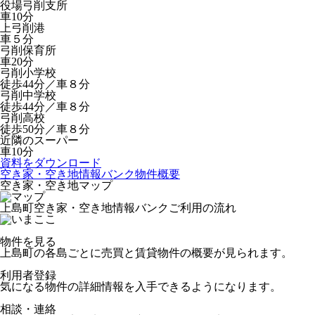
役場弓削支所
車10分
上弓削港
車５分
弓削保育所
車20分
弓削小学校
徒歩44分／車８分
弓削中学校
徒歩44分／車８分
弓削高校
徒歩50分／車８分
近隣のスーパー
車10分
資料をダウンロード
空き家・空き地情報バンク物件概要
空き家・空き地マップ
上島町空き家・空き地情報バンクご利用の流れ
物件を見る
上島町の各島ごとに売買と賃貸物件の概要が見られます。
利用者登録
気になる物件の詳細情報を入手できるようになります。
相談・連絡