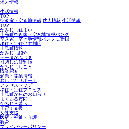
求人情報
生活情報
TOP
空き家・空き地情報
求人情報
生活情報
TOP
かみじま住まい
上島町空き家・空き地情報バンク
空き家・空き地情報バンクに登録
移住・定住促進制度
上島町情報
かみじま紹介
データかみじま
引越しの便利帳
かみじましごと
職業紹介
起業・開業情報
おしごとサポート
アクセスマップ
移住・定住プロセス
上島町からのお知らせ
よくある質問
かみじま暮らし
子育て支援
女性支援
医療・福祉・介護
教育
プライバシーポリシー