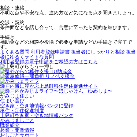
相談・連絡
不明な点や不安な点、進め方など気になる点を聞きましょう。
交渉・契約
条件面などを話し合って、合意に至ったら契約を結びます。
手続き
補助金などの相談や役場で必要な申請などの手続きで完了で
す。
よくある質問
利用者登録申請書
担当者にしっかりと相談
担当
者にゆるくライトな質問
利用者登録の電子申請をご希望の方はこちら
瀬戸内海に浮かぶ上島町移住定住促進サイト
かみじま住まい
住まい選び
空き家・空き地情報バンクに登録
移住・定住促進制度
上島町空き家・空き地情報バンク
かみじましごと
職業紹介
起業・開業情報
おしごとサポート