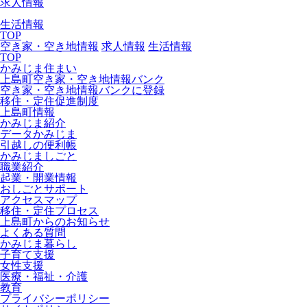
求人情報
生活情報
TOP
空き家・空き地情報
求人情報
生活情報
TOP
かみじま住まい
上島町空き家・空き地情報バンク
空き家・空き地情報バンクに登録
移住・定住促進制度
上島町情報
かみじま紹介
データかみじま
引越しの便利帳
かみじましごと
職業紹介
起業・開業情報
おしごとサポート
アクセスマップ
移住・定住プロセス
上島町からのお知らせ
よくある質問
かみじま暮らし
子育て支援
女性支援
医療・福祉・介護
教育
プライバシーポリシー