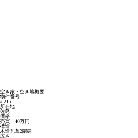
空き家・空き地概要
物件番号
# 215
所在地
佐島
価格
売買 40万円
構造
木造瓦葺2階建
広さ