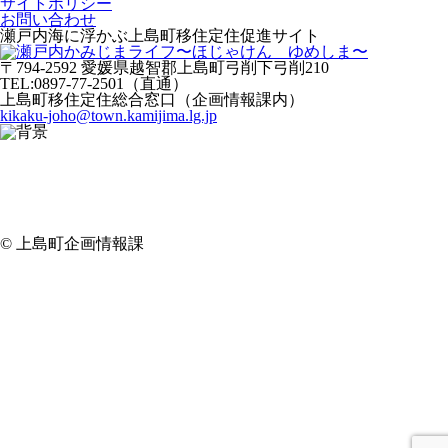
サイトポリシー
お問い合わせ
瀬戸内海に浮かぶ上島町移住定住促進サイト
〒794-2592 愛媛県越智郡上島町弓削下弓削210
TEL:0897-77-2501（直通）
上島町移住定住総合窓口（企画情報課内）
kikaku-joho@town.kamijima.lg.jp
© 上島町企画情報課