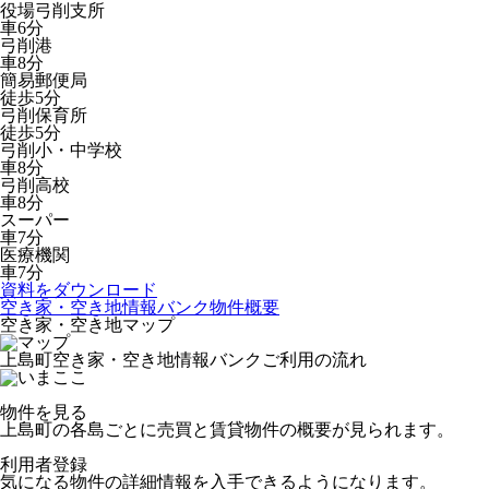
役場弓削支所
車6分
弓削港
車8分
簡易郵便局
徒歩5分
弓削保育所
徒歩5分
弓削小・中学校
車8分
弓削高校
車8分
スーパー
車7分
医療機関
車7分
資料をダウンロード
空き家・空き地情報バンク物件概要
空き家・空き地マップ
上島町空き家・空き地情報バンクご利用の流れ
物件を見る
上島町の各島ごとに売買と賃貸物件の概要が見られます。
利用者登録
気になる物件の詳細情報を入手できるようになります。