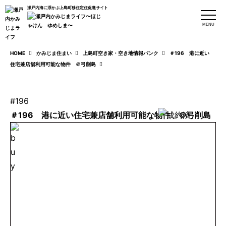
瀬戸内海に浮かぶ上島町移住定住促進サイト
MENU
HOME
かみじま住まい
上島町空き家・空き地情報バンク
＃196 港に近い
住宅兼店舗利用可能な物件 ＠弓削島
#196
＃196 港に近い住宅兼店舗利用可能な物件 ＠弓削島