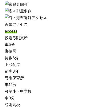
近隣アクセス
access
役場弓削支所
車5分
郵便局
徒歩6分
上弓削港
徒歩3分
弓削保育所
車12分
弓削小・中学校
車3分
弓削高校