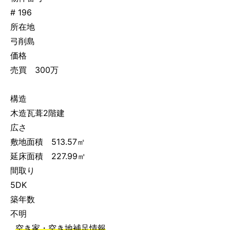
# 196
所在地
弓削島
価格
売買 300万
構造
木造瓦葺2階建
広さ
敷地面積 513.57㎡
延床面積 227.99㎡
間取り
5DK
築年数
不明
空き家・空き地補足情報