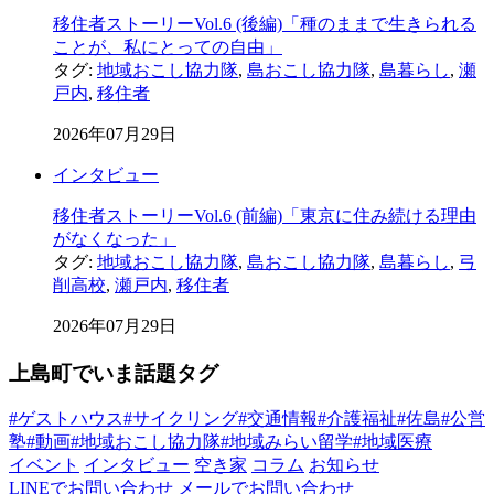
移住者ストーリーVol.6 (後編)「種のままで生きられる
ことが、私にとっての自由」
タグ:
地域おこし協力隊
,
島おこし協力隊
,
島暮らし
,
瀬
戸内
,
移住者
2026年07月29日
インタビュー
移住者ストーリーVol.6 (前編)「東京に住み続ける理由
がなくなった」
タグ:
地域おこし協力隊
,
島おこし協力隊
,
島暮らし
,
弓
削高校
,
瀬戸内
,
移住者
2026年07月29日
上島町でいま話題タグ
#ゲストハウス
#サイクリング
#交通情報
#介護福祉
#佐島
#公営
塾
#動画
#地域おこし協力隊
#地域みらい留学
#地域医療
イベント
インタビュー
空き家
コラム
お知らせ
LINEでお問い合わせ
メールでお問い合わせ